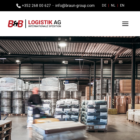
+352 268 00 627
–
info@braun-group.com
DE
NL
EN