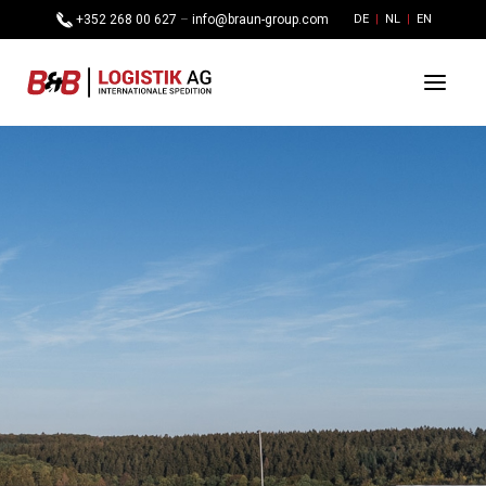
+352 268 00 627
–
info@braun-group.com
DE
NL
EN