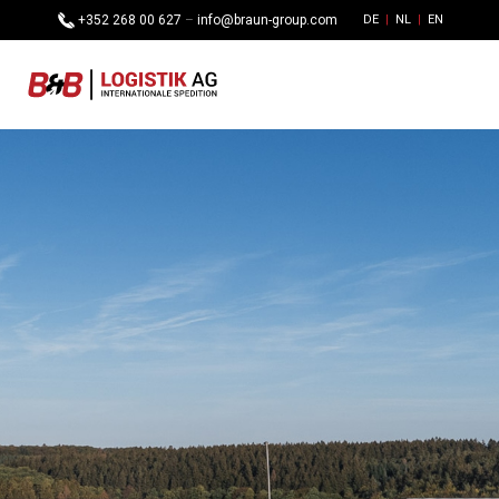
+352 268 00 627
–
info@braun-group.com
DE
NL
EN