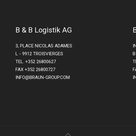
B & B Logistik AG
3, PLACE NICOLAS ADAMES
I
L - 9912 TROISVIERGES
B
TEL. +352 26800627
T
FAX +352 26800727
F
INFO@BRAUN-GROUP.COM
I