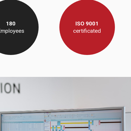
180
ISO 9001
Employees
certificated