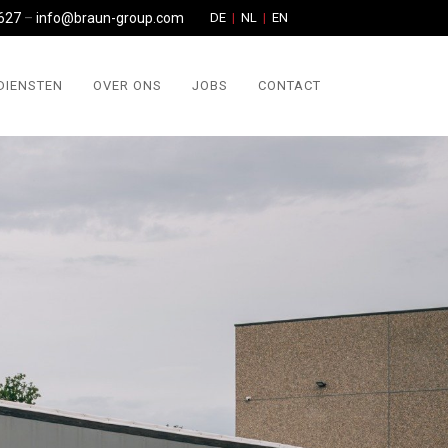
627
–
info@braun-group.com
DE
NL
EN
DIENSTEN
OVER ONS
JOBS
CONTACT