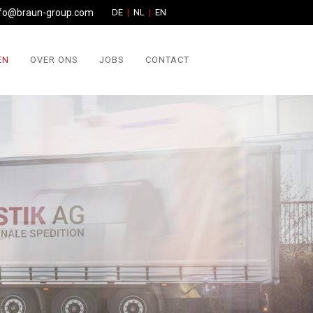
nfo@braun-group.com
DE
NL
EN
EN
OVER ONS
JOBS
CONTACT