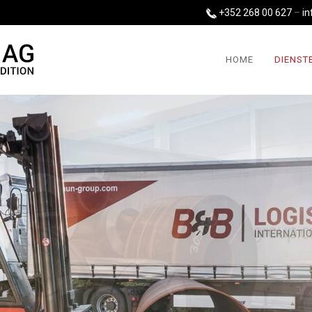
+352 268 00 627
–
i
HOME
DIENST