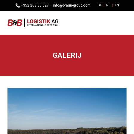
+352 268 00 627
–
info@braun-group.com
DE
NL
EN
GALERIJ