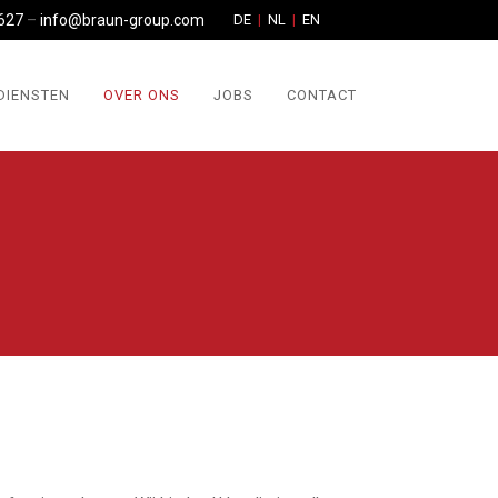
627
–
info@braun-group.com
DE
NL
EN
DIENSTEN
OVER ONS
JOBS
CONTACT