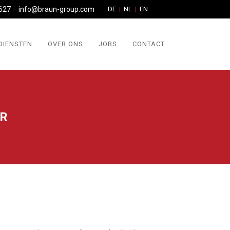
627
–
info@braun-group.com
DE
NL
EN
DIENSTEN
OVER ONS
JOBS
CONTACT
UR